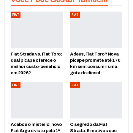
FIAT
FIAT
Fiat Strada vs. Fiat Toro:
Adeus, Fiat Toro? Nova
qual picape oferece o
picape promete até 170
melhor custo-benefício
km sem consumir uma
em 2026?
gota de diesel
FIAT
FIAT
Acabou o mistério: novo
O segredo da Fiat
Fiat Argo é visto pela 1ª
Strada: 5 motivos que