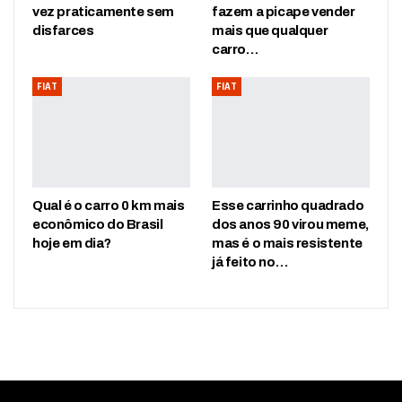
vez praticamente sem
fazem a picape vender
disfarces
mais que qualquer
carro…
FIAT
FIAT
Qual é o carro 0 km mais
Esse carrinho quadrado
econômico do Brasil
dos anos 90 virou meme,
hoje em dia?
mas é o mais resistente
já feito no…