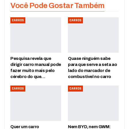
Você Pode Gostar Também
CARROS
CARROS
Pesquisa revela que
Quase ninguém sabe
dirigir carro manual pode
para que serve a seta ao
fazer muito mais pelo
lado do marcador de
cérebro do que…
combustível no carro
CARROS
CARROS
Quer um carro
Nem BYD, nem GWM: