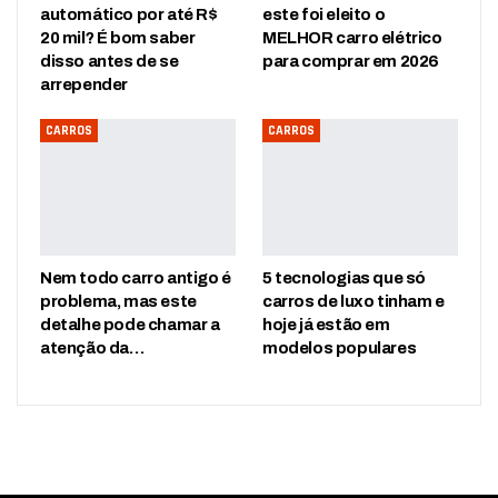
automático por até R$
este foi eleito o
20 mil? É bom saber
MELHOR carro elétrico
disso antes de se
para comprar em 2026
arrepender
CARROS
CARROS
Nem todo carro antigo é
5 tecnologias que só
problema, mas este
carros de luxo tinham e
detalhe pode chamar a
hoje já estão em
atenção da…
modelos populares