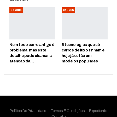
CARROS
CARROS
Nem todo carro antigo é
5 tecnologias que só
problema, mas este
carros de luxo tinham e
detalhe pode chamar a
hoje já estão em
atenção da…
modelos populares
Política De Privacidade
Termos E Condições
Expediente
Contato