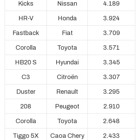
Kicks
Nissan
4.189
HR-V
Honda
3.924
Fastback
Fiat
3.709
Corolla
Toyota
3.571
HB20 S
Hyundai
3.345
C3
Citroën
3.307
Duster
Renault
3.295
208
Peugeot
2.910
Corolla
Toyota
2.648
Tiggo 5X
Caoa Chery
2.433