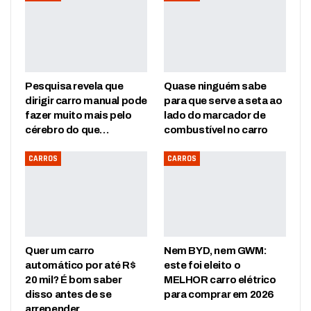
Pesquisa revela que
Quase ninguém sabe
dirigir carro manual pode
para que serve a seta ao
fazer muito mais pelo
lado do marcador de
cérebro do que…
combustível no carro
CARROS
CARROS
Quer um carro
Nem BYD, nem GWM:
automático por até R$
este foi eleito o
20 mil? É bom saber
MELHOR carro elétrico
disso antes de se
para comprar em 2026
arrepender