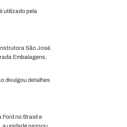
 utilizado pela
onstrutora São José.
 Prada Embalagens,
o divulgou detalhes
 Ford no Brasil e
, a unidade passou