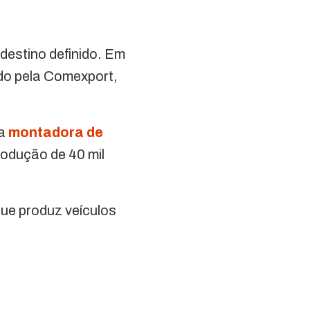
u destino definido. Em
ado pela Comexport,
ma
montadora de
rodução de 40 mil
ue produz veículos