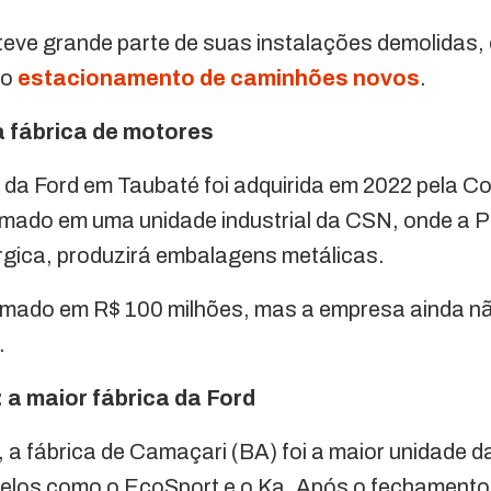
teve grande parte de suas instalações demolidas, é
mo
estacionamento de caminhões novos
.
a fábrica de motores
 da Ford em Taubaté foi adquirida em 2022 pela C
ormado em uma unidade industrial da CSN, onde a
úrgica, produzirá embalagens metálicas.
timado em R$ 100 milhões, mas a empresa ainda nã
.
 a maior fábrica da Ford
a fábrica de Camaçari (BA) foi a maior unidade da
elos como o EcoSport e o Ka. Após o fechamento