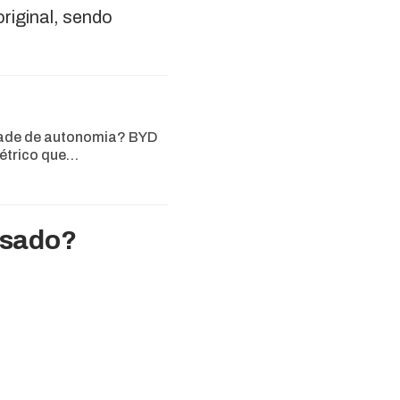
original, sendo
ade de autonomia? BYD
létrico que…
usado?