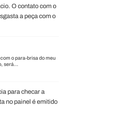
cio. O contato com o
esgasta a peça com o
 com o para-brisa do meu
o, será…
cia para checar a
a no painel é emitido