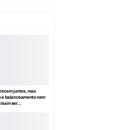
erecem juntos, mas
o e balanceamento nem
cisam ser…