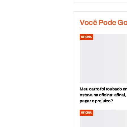
Você Pode G
OFICINA
Meu carro foi roubado e
estava na oficina: afinal
pagar o prejuízo?
OFICINA