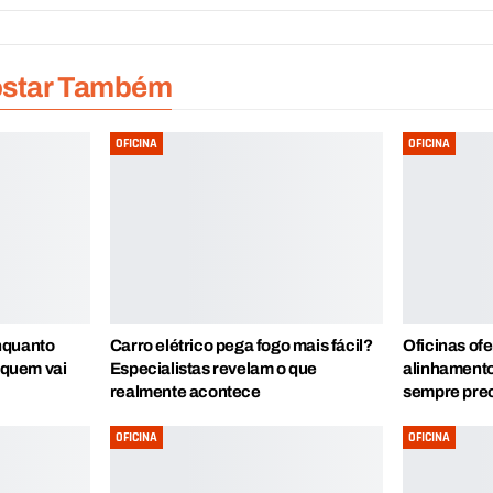
ostar Também
OFICINA
OFICINA
nquanto
Carro elétrico pega fogo mais fácil?
Oficinas of
, quem vai
Especialistas revelam o que
alinhament
realmente acontece
sempre pre
OFICINA
OFICINA