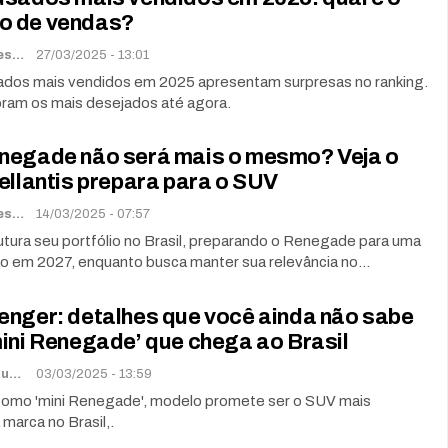
o de vendas?
Renato Soares
27/03/2025 - 13:01
dos mais vendidos em 2025 apresentam surpresas no ranking.
oram os mais desejados até agora.
negade não será mais o mesmo? Veja o
ellantis prepara para o SUV
Renato Soares
14/03/2025 - 07:57
utura seu portfólio no Brasil, preparando o Renegade para uma
o em 2027, enquanto busca manter sua relevância no…
enger: detalhes que você ainda não sabe
ini Renegade’ que chega ao Brasil
Lorena De Sousa
03/03/2025 - 13:59
omo 'mini Renegade', modelo promete ser o SUV mais
 marca no Brasil,.