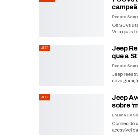
campeã
Os SUVs usa
Veja quais f
Jeep Re
JEEP
que a St
Jeep reestr
nova geraçã
Jeep Av
JEEP
sobre ‘m
Conhecido c
acessível da