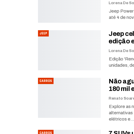
Jeep Power 
até 4 de no
Jeep ce
JEEP
edição 
Edição 'Ren
unidades, de
Não agu
CARROS
180 mil 
Explore as 
alternativa
elétricos e…
7 SUVs 
CARROS