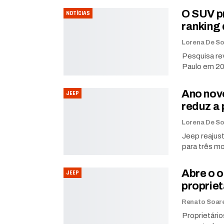
O SUV pr
NOTÍCIAS
ranking
Pesquisa re
Paulo em 20
Ano novo
JEEP
reduz a 
Jeep reajus
para três mo
Abre o 
JEEP
proprie
Proprietári