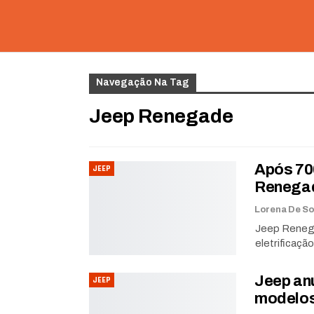
Navegação Na Tag
Jeep Renegade
Após 70
JEEP
Renegad
Jeep Renegad
eletrificaçã
Jeep an
JEEP
modelos