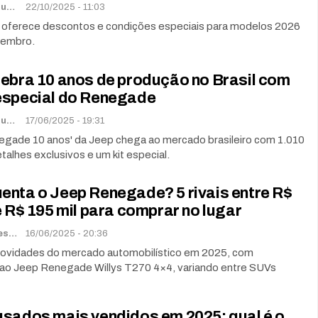
Lorena De Sousa
22/10/2025 - 11:03
oferece descontos e condições especiais para modelos 2026
vembro.
lebra 10 anos de produção no Brasil com
especial do Renegade
Lorena De Sousa
17/06/2025 - 19:31
egade 10 anos' da Jeep chega ao mercado brasileiro com 1.010
talhes exclusivos e um kit especial.
enta o Jeep Renegade? 5 rivais entre R$
e R$ 195 mil para comprar no lugar
Renato Soares
16/06/2025 - 20:36
novidades do mercado automobilístico em 2025, com
s ao Jeep Renegade Willys T270 4×4, variando entre SUVs
usados mais vendidos em 2025: qual é o