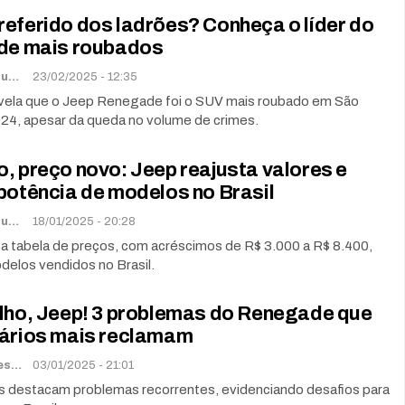
eferido dos ladrões? Conheça o líder do
 de mais roubados
Lorena De Sousa
23/02/2025 - 12:35
vela que o Jeep Renegade foi o SUV mais roubado em São
24, apesar da queda no volume de crimes.
, preço novo: Jeep reajusta valores e
potência de modelos no Brasil
Lorena De Sousa
18/01/2025 - 20:28
ta tabela de preços, com acréscimos de R$ 3.000 a R$ 8.400,
delos vendidos no Brasil.
olho, Jeep! 3 problemas do Renegade que
tários mais reclamam
Renato Soares
03/01/2025 - 21:01
os destacam problemas recorrentes, evidenciando desafios para