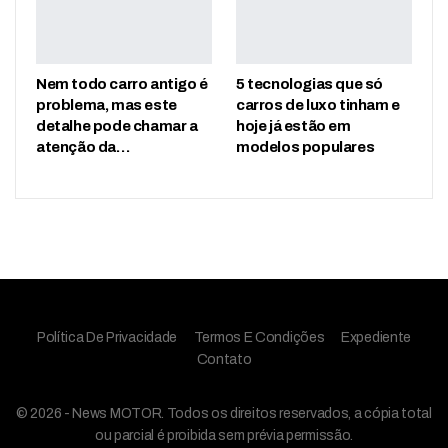
Nem todo carro antigo é
5 tecnologias que só
problema, mas este
carros de luxo tinham e
detalhe pode chamar a
hoje já estão em
atenção da…
modelos populares
Política De Privacidade
Termos E Condições
Expediente
Contato
© 2026 - News MOTOR. Todos os direitos reservados, a cópia total
ou parcial é proibida sem prévia permissão.