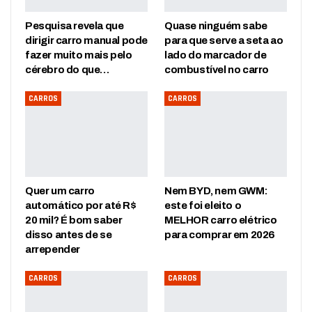
Pesquisa revela que
Quase ninguém sabe
dirigir carro manual pode
para que serve a seta ao
fazer muito mais pelo
lado do marcador de
cérebro do que…
combustível no carro
CARROS
CARROS
Quer um carro
Nem BYD, nem GWM:
automático por até R$
este foi eleito o
20 mil? É bom saber
MELHOR carro elétrico
disso antes de se
para comprar em 2026
arrepender
CARROS
CARROS