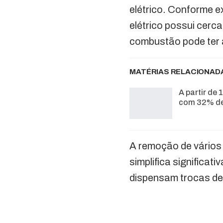
elétrico. Conforme 
elétrico possui cerc
combustão pode ter 
MATÉRIAS RELACIONAD
A partir de 
com 32% de
A remoção de vário
simplifica significat
dispensam trocas de 