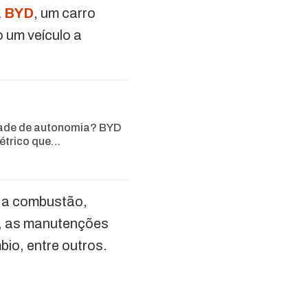
a
BYD
, um carro
 um veículo a
ade de autonomia? BYD
létrico que…
 a combustão,
so, as manutenções
bio, entre outros.