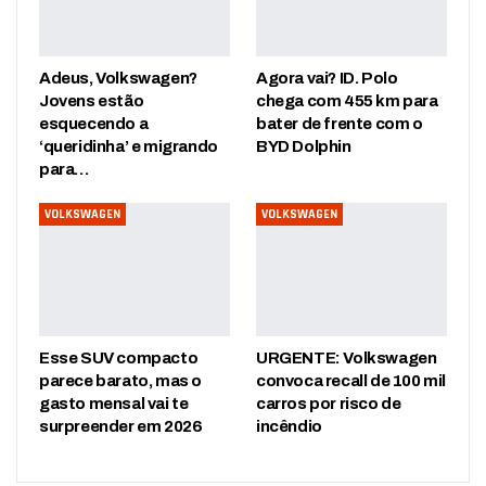
Adeus, Volkswagen?
Agora vai? ID. Polo
Jovens estão
chega com 455 km para
esquecendo a
bater de frente com o
‘queridinha’ e migrando
BYD Dolphin
para…
VOLKSWAGEN
VOLKSWAGEN
Esse SUV compacto
URGENTE: Volkswagen
parece barato, mas o
convoca recall de 100 mil
gasto mensal vai te
carros por risco de
surpreender em 2026
incêndio