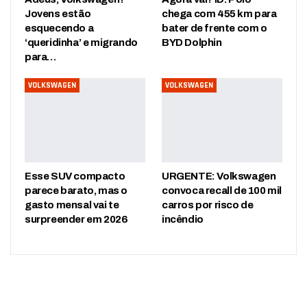
Jovens estão
chega com 455 km para
esquecendo a
bater de frente com o
‘queridinha’ e migrando
BYD Dolphin
para…
VOLKSWAGEN
VOLKSWAGEN
Esse SUV compacto
URGENTE: Volkswagen
parece barato, mas o
convoca recall de 100 mil
gasto mensal vai te
carros por risco de
surpreender em 2026
incêndio