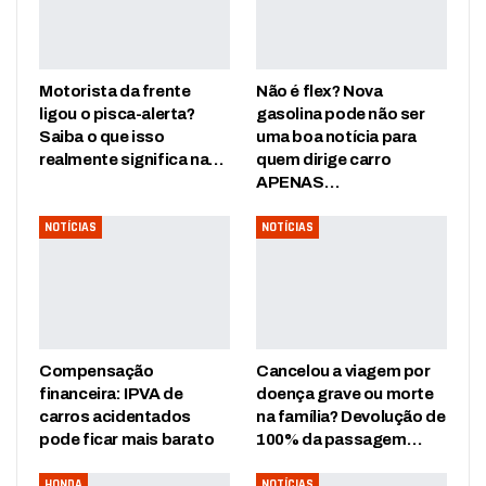
Motorista da frente
Não é flex? Nova
ligou o pisca-alerta?
gasolina pode não ser
Saiba o que isso
uma boa notícia para
realmente significa na…
quem dirige carro
APENAS…
NOTÍCIAS
NOTÍCIAS
Compensação
Cancelou a viagem por
financeira: IPVA de
doença grave ou morte
carros acidentados
na família? Devolução de
pode ficar mais barato
100% da passagem…
HONDA
NOTÍCIAS