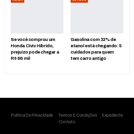
Se você comprou um
Gasolina com 32% de
Honda Civic Híbrido,
etanol está chegando: 5
prejuízo pode chegar a
cuidados para quem
R$ 66 mil
tem carro antigo
Política De Privacidade
Termos E Condições
Expediente
Contato