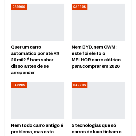
CARROS
CARROS
Quer um carro
Nem BYD, nem GWM:
automático por até R$
este foi eleito o
20 mil? É bom saber
MELHOR carro elétrico
disso antes de se
para comprar em 2026
arrepender
CARROS
CARROS
Nem todo carro antigo é
5 tecnologias que só
problema, mas este
carros de luxo tinham e