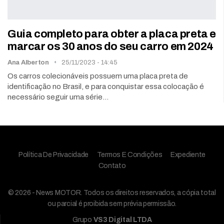
Guia completo para obter a placa preta e
marcar os 30 anos do seu carro em 2024
Ana Alberton
25/11/2023 - 14:45
Os carros colecionáveis ​​possuem uma placa preta de
identificação no Brasil, e para conquistar essa colocação é
necessário seguir uma série…
Política De Privacidade
Termos E Condições
Expediente
Contato
© 2026 - News MOTOR. Todos os direitos reservados, a cópia total
ou parcial é proibida sem prévia permissão.
Grupo
VS3 Digital LTDA