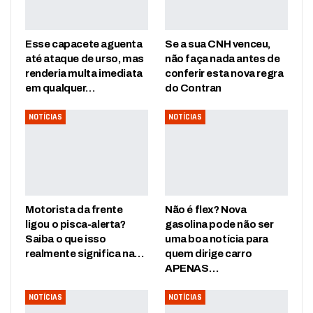
Esse capacete aguenta
Se a sua CNH venceu,
até ataque de urso, mas
não faça nada antes de
renderia multa imediata
conferir esta nova regra
em qualquer…
do Contran
NOTÍCIAS
NOTÍCIAS
Motorista da frente
Não é flex? Nova
ligou o pisca-alerta?
gasolina pode não ser
Saiba o que isso
uma boa notícia para
realmente significa na…
quem dirige carro
APENAS…
NOTÍCIAS
NOTÍCIAS