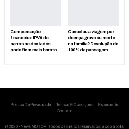
Compensação
Cancelou a viagem por
financeira: IPVA de
doença grave ou morte
carros acidentados
na família? Devolução de
pode ficar mais barato
100% da passagem…
Política De Privacidade
Termos E Condições
Expediente
Contato
© 2026 - News MOTOR. Todos os direitos reservados, a cópia total