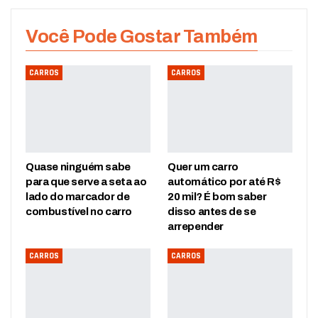
Você Pode Gostar Também
CARROS
CARROS
Quase ninguém sabe
Quer um carro
para que serve a seta ao
automático por até R$
lado do marcador de
20 mil? É bom saber
combustível no carro
disso antes de se
arrepender
CARROS
CARROS