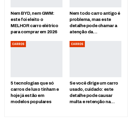
Nem BYD, nem GWM:
Nem todo carro antigo é
este foi eleito o
problema, mas este
MELHOR carro elétrico
detalhe pode chamar a
para comprar em 2026
atenção da…
CARROS
CARROS
5 tecnologias que só
Se você dirige um carro
carros de luxo tinham e
usado, cuidado: este
hoje já estão em
detalhe pode causar
modelos populares
multa e retenção na…