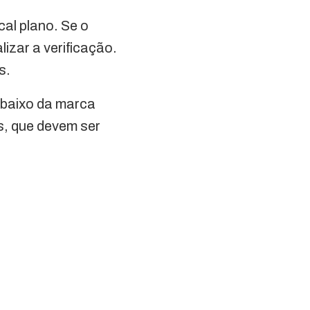
cal plano. Se o
izar a verificação.
s.
 abaixo da marca
s, que devem ser