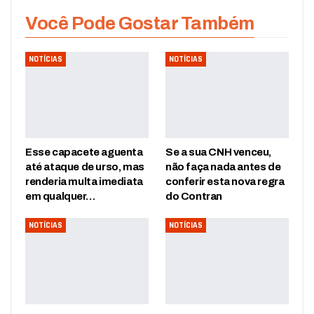
Você Pode Gostar Também
NOTÍCIAS
NOTÍCIAS
Esse capacete aguenta
Se a sua CNH venceu,
até ataque de urso, mas
não faça nada antes de
renderia multa imediata
conferir esta nova regra
em qualquer…
do Contran
NOTÍCIAS
NOTÍCIAS