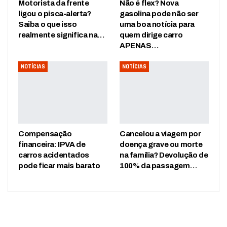
Motorista da frente
Não é flex? Nova
ligou o pisca-alerta?
gasolina pode não ser
Saiba o que isso
uma boa notícia para
realmente significa na…
quem dirige carro
APENAS…
NOTÍCIAS
NOTÍCIAS
Compensação
Cancelou a viagem por
financeira: IPVA de
doença grave ou morte
carros acidentados
na família? Devolução de
pode ficar mais barato
100% da passagem…