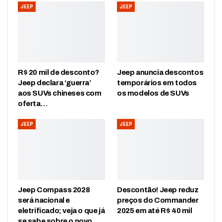
JEEP
JEEP
R$ 20 mil de desconto?
Jeep anuncia descontos
Jeep declara ‘guerra’
temporários em todos
aos SUVs chineses com
os modelos de SUVs
oferta…
JEEP
JEEP
Jeep Compass 2028
Descontão! Jeep reduz
será nacional e
preços do Commander
eletrificado; veja o que já
2025 em até R$ 40 mil
se sabe sobre o novo…