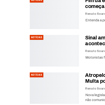
Fim da 
NOTÍCIAS
começar
Entenda a pr
Sinal am
NOTÍCIAS
acontec
Motoristas f
Atropel
NOTÍCIAS
Multa p
Nova legisl
não comunic