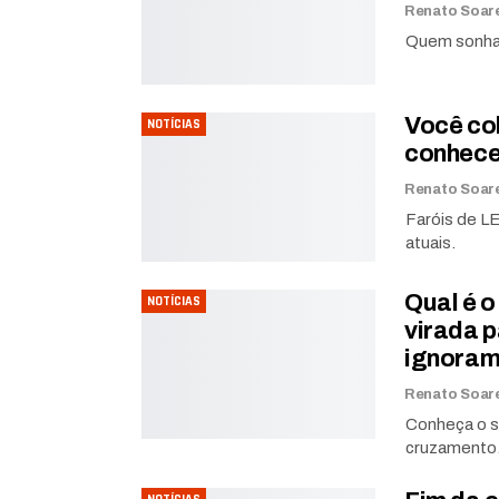
Quem sonha 
Você co
NOTÍCIAS
conhece
Faróis de LE
atuais.
Qual é o
NOTÍCIAS
virada 
ignora
Conheça o s
cruzamento