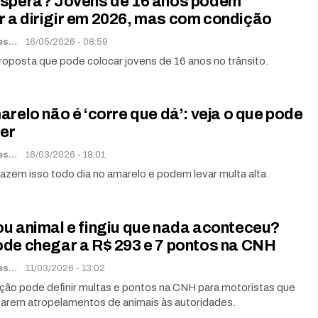
espera? Jovens de 16 anos podem
 a dirigir em 2026, mas com condição
Renato Soares
16/05/2026 - 08:59
oposta que pode colocar jovens de 16 anos no trânsito.
arelo não é ‘corre que dá’: veja o que pode
er
Renato Soares
16/03/2026 - 18:01
azem isso todo dia no amarelo e podem levar multa alta.
ou animal e fingiu que nada aconteceu?
ode chegar a R$ 293 e 7 pontos na CNH
Renato Soares
11/03/2026 - 13:02
ação pode definir multas e pontos na CNH para motoristas que
arem atropelamentos de animais às autoridades.