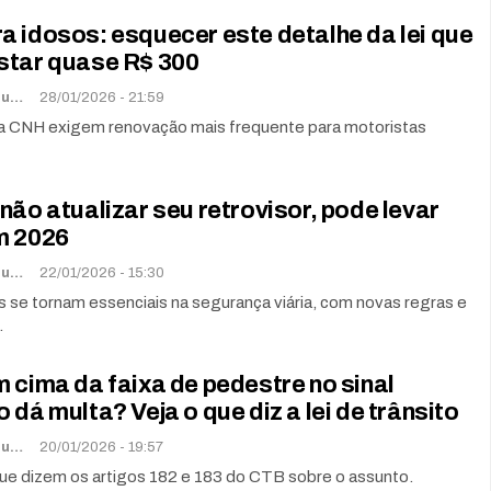
 idosos: esquecer este detalhe da lei que
star quase R$ 300
Lorena De Sousa
28/01/2026 - 21:59
 CNH exigem renovação mais frequente para motoristas
não atualizar seu retrovisor, pode levar
m 2026
Lorena De Sousa
22/01/2026 - 15:30
 se tornam essenciais na segurança viária, com novas regras e
.
 cima da faixa de pedestre no sinal
 dá multa? Veja o que diz a lei de trânsito
Lorena De Sousa
20/01/2026 - 19:57
ue dizem os artigos 182 e 183 do CTB sobre o assunto.