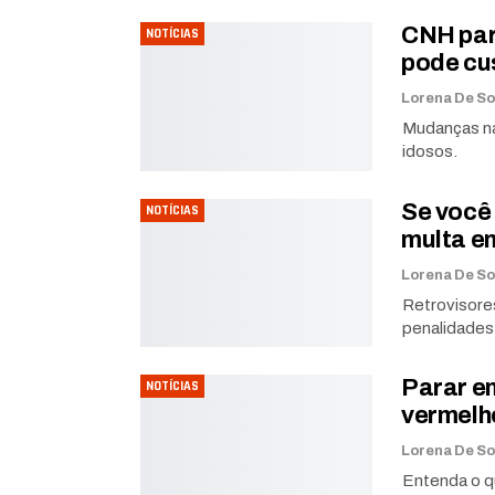
CNH para
NOTÍCIAS
pode cu
Mudanças na
idosos.
Se você 
NOTÍCIAS
multa e
Retrovisores
penalidades
Parar em
NOTÍCIAS
vermelho
Entenda o q