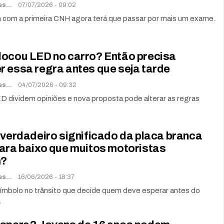
Renato Soares
07/07/2026 - 09:02
com a primeira CNH agora terá que passar por mais um exame.
locou LED no carro? Então precisa
r essa regra antes que seja tarde
Renato Soares
04/07/2026 - 09:32
D dividem opiniões e nova proposta pode alterar as regras
 verdadeiro significado da placa branca
para baixo que muitos motoristas
m?
Renato Soares
16/06/2026 - 18:37
ímbolo no trânsito que decide quem deve esperar antes do
.