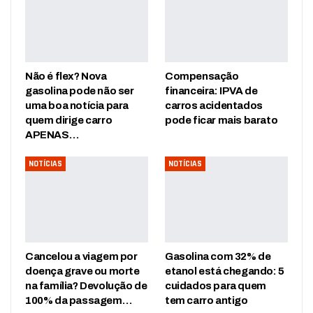
Não é flex? Nova
Compensação
gasolina pode não ser
financeira: IPVA de
uma boa notícia para
carros acidentados
quem dirige carro
pode ficar mais barato
APENAS…
NOTÍCIAS
NOTÍCIAS
Cancelou a viagem por
Gasolina com 32% de
doença grave ou morte
etanol está chegando: 5
na família? Devolução de
cuidados para quem
100% da passagem…
tem carro antigo