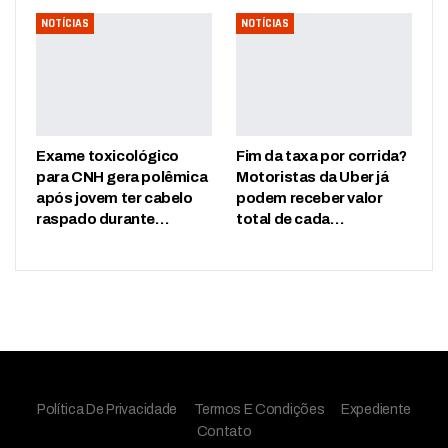
NOTÍCIAS
NOTÍCIAS
Exame toxicológico
Fim da taxa por corrida?
para CNH gera polêmica
Motoristas da Uber já
após jovem ter cabelo
podem receber valor
raspado durante…
total de cada…
Política De Privacidade
Termos E Condições
Expediente
Contato