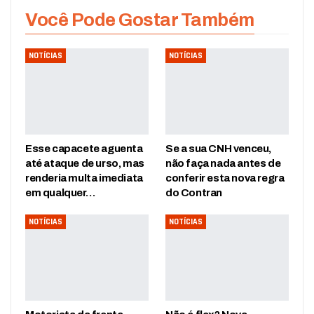
Você Pode Gostar Também
NOTÍCIAS
NOTÍCIAS
Esse capacete aguenta
Se a sua CNH venceu,
até ataque de urso, mas
não faça nada antes de
renderia multa imediata
conferir esta nova regra
em qualquer…
do Contran
NOTÍCIAS
NOTÍCIAS