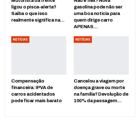
Motorista da frente
Não é flex? Nova
ligou o pisca-alerta?
gasolina pode não ser
Saiba o que isso
uma boa notícia para
realmente significa na…
quem dirige carro
APENAS…
NOTÍCIAS
NOTÍCIAS
Compensação
Cancelou a viagem por
financeira: IPVA de
doença grave ou morte
carros acidentados
na família? Devolução de
pode ficar mais barato
100% da passagem…