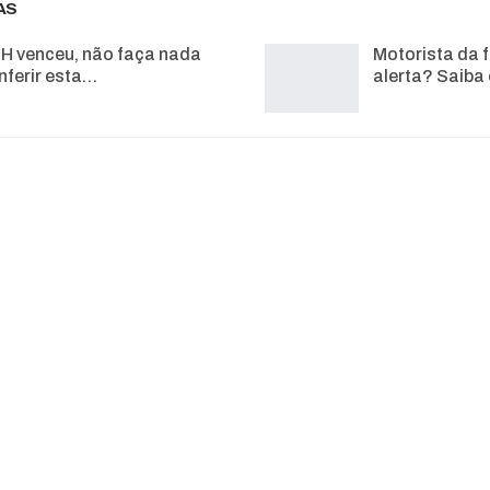
AS
H venceu, não faça nada
Motorista da f
nferir esta…
alerta? Saiba