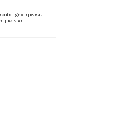
rente ligou o pisca-
 o que isso…