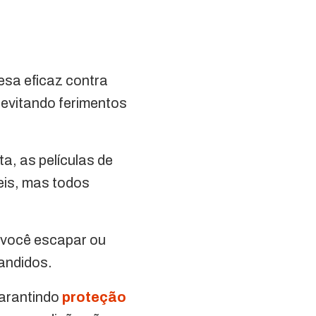
esa eficaz contra
 evitando ferimentos
a, as películas de
eis, mas todos
 você escapar ou
bandidos.
garantindo
proteção