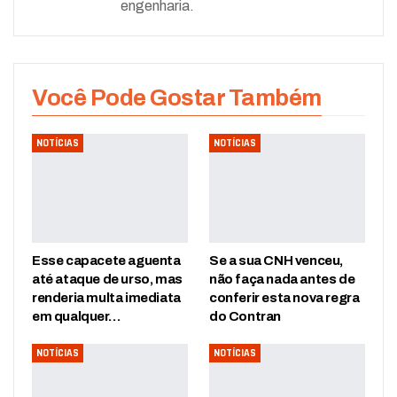
engenharia.
Você Pode Gostar Também
NOTÍCIAS
NOTÍCIAS
Esse capacete aguenta
Se a sua CNH venceu,
até ataque de urso, mas
não faça nada antes de
renderia multa imediata
conferir esta nova regra
em qualquer…
do Contran
NOTÍCIAS
NOTÍCIAS