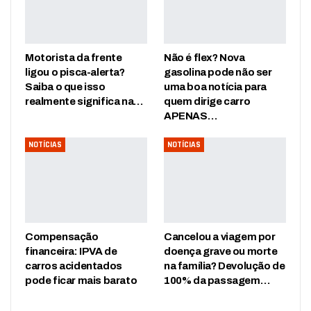
Motorista da frente
Não é flex? Nova
ligou o pisca-alerta?
gasolina pode não ser
Saiba o que isso
uma boa notícia para
realmente significa na…
quem dirige carro
APENAS…
NOTÍCIAS
NOTÍCIAS
Compensação
Cancelou a viagem por
financeira: IPVA de
doença grave ou morte
carros acidentados
na família? Devolução de
pode ficar mais barato
100% da passagem…