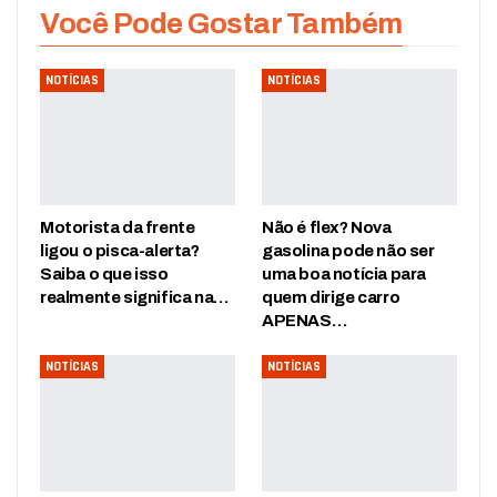
Você Pode Gostar Também
NOTÍCIAS
NOTÍCIAS
Motorista da frente
Não é flex? Nova
ligou o pisca-alerta?
gasolina pode não ser
Saiba o que isso
uma boa notícia para
realmente significa na…
quem dirige carro
APENAS…
NOTÍCIAS
NOTÍCIAS