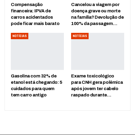
Compensação
Cancelou a viagem por
financeira: IPVA de
doença grave ou morte
carros acidentados
na família? Devolução de
pode ficar mais barato
100% da passagem…
NOTÍCIAS
NOTÍCIAS
Gasolina com 32% de
Exame toxicológico
etanol está chegando: 5
para CNH gera polêmica
cuidados para quem
após jovem ter cabelo
tem carro antigo
raspado durante…