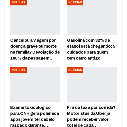
NOTÍCIAS
NOTÍCIAS
Cancelou a viagem por
Gasolina com 32% de
doença grave ou morte
etanol está chegando: 5
na família? Devolução de
cuidados para quem
100% da passagem…
tem carro antigo
NOTÍCIAS
NOTÍCIAS
Exame toxicológico
Fim da taxa por corrida?
para CNH gera polêmica
Motoristas da Uber já
após jovem ter cabelo
podem receber valor
raspado durante…
total de cada…