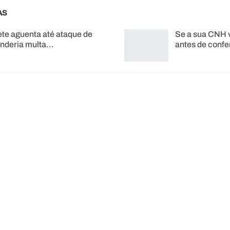
AS
te aguenta até ataque de
Se a sua CNH 
enderia multa…
antes de confe