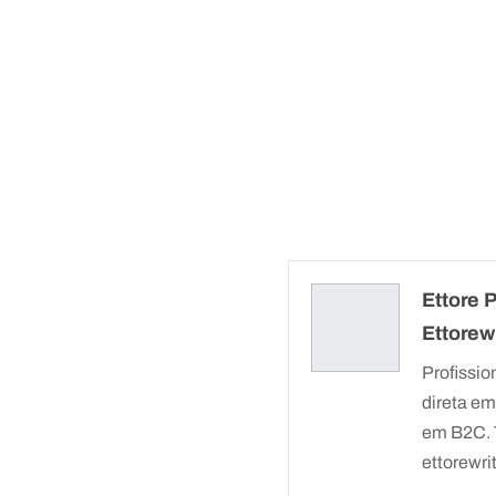
Ettore Pr
Ettore
Profissi
direta em
em B2C. T
ettorewr