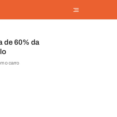
ca de 60% da
lo
om o carro