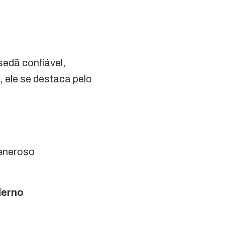
edã confiável,
 ele se destaca pelo
generoso
derno