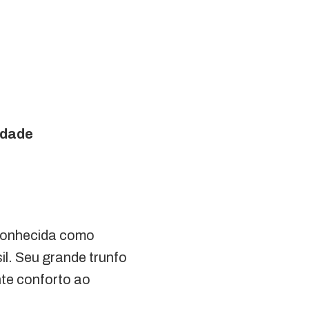
idade
 conhecida como
il. Seu grande trunfo
nte conforto ao