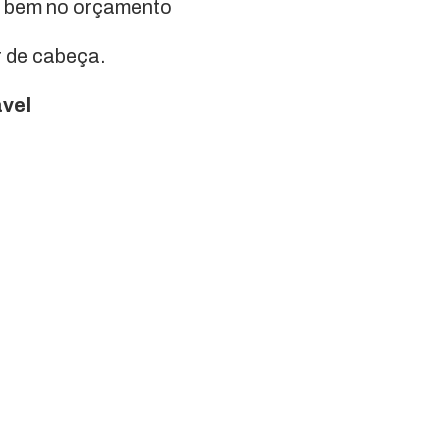
m bem no orçamento
r de cabeça.
ável