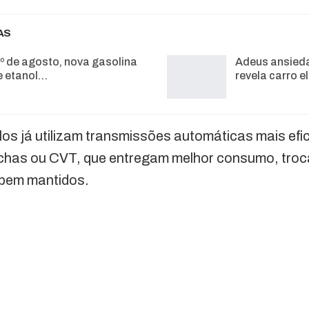
AS
1º de agosto, nova gasolina
Adeus ansied
 etanol…
revela carro e
os já utilizam transmissões automáticas mais efi
chas ou CVT, que entregam melhor consumo, troc
 bem mantidos.