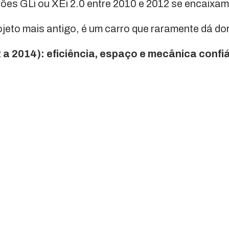
ões GLi ou XEi 2.0 entre 2010 e 2012 se encaixa
eto mais antigo, é um carro que raramente dá do
 a 2014): eficiência, espaço e mecânica confi