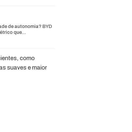
ade de autonomia? BYD
létrico que…
cientes, como
as suaves e maior