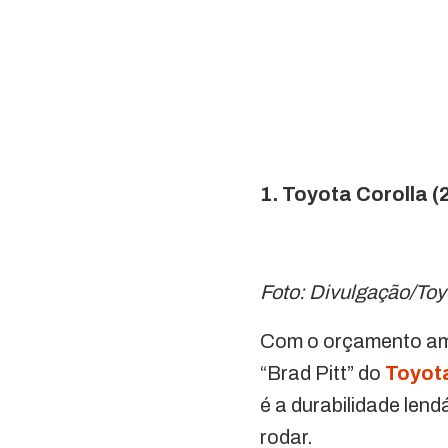
1. Toyota Corolla (
Foto: Divulgação/Toy
Com o orçamento amp
“Brad Pitt” do
Toyota
é a durabilidade len
rodar.