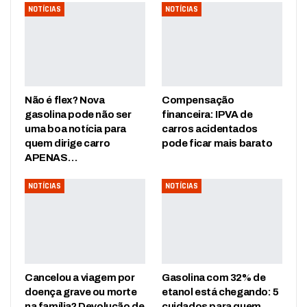
NOTÍCIAS
NOTÍCIAS
Não é flex? Nova
Compensação
gasolina pode não ser
financeira: IPVA de
uma boa notícia para
carros acidentados
quem dirige carro
pode ficar mais barato
APENAS…
NOTÍCIAS
NOTÍCIAS
Cancelou a viagem por
Gasolina com 32% de
doença grave ou morte
etanol está chegando: 5
na família? Devolução de
cuidados para quem