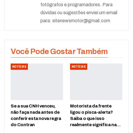
fotógrafos e programadores. Para
dúvidas ou sugestões enviei um email
para:
sitenewsmotor@gmail.com
Você Pode Gostar Também
NOTÍCIAS
NOTÍCIAS
Se a sua CNH venceu,
Motorista da frente
não faça nada antes de
ligou o pisca-alerta?
conferir esta nova regra
Saiba o que isso
do Contran
realmente significa na…