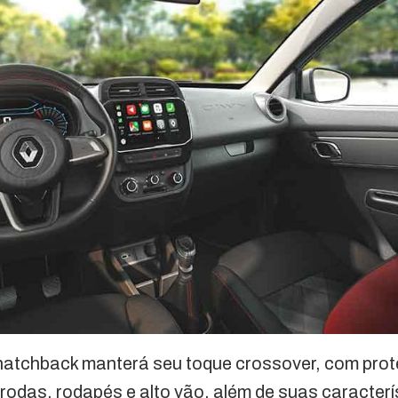
 hatchback manterá seu toque crossover, com prot
rodas, rodapés e alto vão, além de suas caracterí