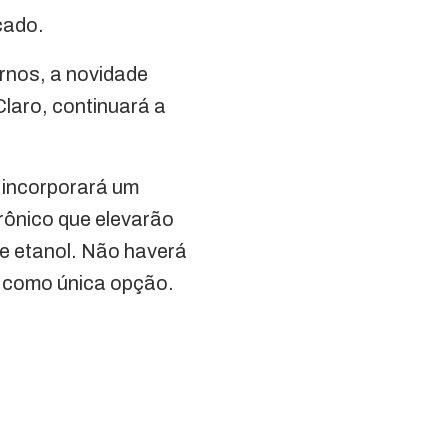
cado.
rnos, a novidade
Claro, continuará a
 incorporará um
trônico que elevarão
de etanol. Não haverá
 como única opção.