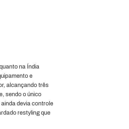
nquanto na Índia
quipamento e
or, alcançando três
e, sendo o único
 ainda devia controle
ardado restyling que