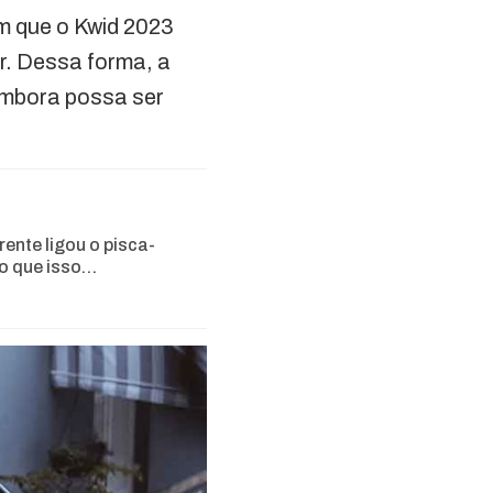
m que o Kwid 2023
er. Dessa forma, a
 embora possa ser
rente ligou o pisca-
 o que isso…