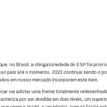
 que, no Brasil, a obrigatoriedade do ESP foi pror
so país até o momento, 2022 continua sendo o pr
zados em nosso mercado incorporem este item.
ycar vai adotar uma frente totalmente redesenhad
cteriza por ser dividida em dois níveis, um superi
 que unem a grade, e um inferior, com os faróis prin