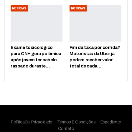
NOTÍCIAS
NOTÍCIAS
Exame toxicológico
Fim da taxa por corrida?
para CNH gera polêmica
Motoristas da Uber já
após jovem ter cabelo
podem receber valor
raspado durante…
total de cada…
Política De Privacidade
Termos E Condições
Expediente
Contato