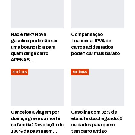
Não é flex? Nova
Compensação
gasolina pode não ser
financeira: IPVA de
uma boa notícia para
carros acidentados
quem dirige carro
pode ficar mais barato
APENAS…
NOTÍCIAS
NOTÍCIAS
Cancelou a viagem por
Gasolina com 32% de
doença grave ou morte
etanol está chegando: 5
na família? Devolução de
cuidados para quem
100% da passagem…
tem carro antigo