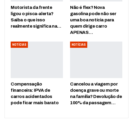
Motorista da frente
Não é flex? Nova
ligou o pisca-alerta?
gasolina pode não ser
Saiba o que isso
uma boa notícia para
realmente significa na…
quem dirige carro
APENAS…
NOTÍCIAS
NOTÍCIAS
Compensação
Cancelou a viagem por
financeira: IPVA de
doença grave ou morte
carros acidentados
na família? Devolução de
pode ficar mais barato
100% da passagem…