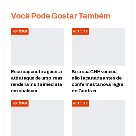
Você Pode Gostar Também
NOTÍCIAS
NOTÍCIAS
Esse capacete aguenta
Se a sua CNH venceu,
até ataque de urso, mas
não faça nada antes de
renderia multa imediata
conferir esta nova regra
em qualquer…
do Contran
NOTÍCIAS
NOTÍCIAS