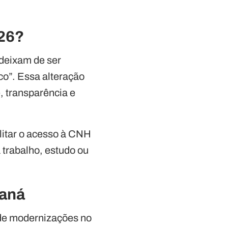
26?
 deixam de ser
co”. Essa alteração
, transparência e
ilitar o acesso à CNH
 trabalho, estudo ou
raná
 de modernizações no