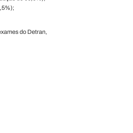
5,5%);
exames do Detran,