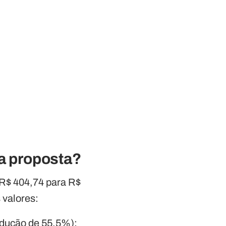
a proposta?
e R$ 404,74 para R$
 valores:
edução de 55,5%);