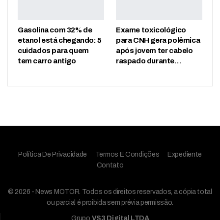
Gasolina com 32% de
Exame toxicológico
etanol está chegando: 5
para CNH gera polêmica
cuidados para quem
após jovem ter cabelo
tem carro antigo
raspado durante…
Política De Privacidade
Termos E Condições
Expediente
Contato
© 2026 - News MOTOR. Todos os direitos reservados, a cópia total
ou parcial é proibida sem prévia permissão.
Grupo
VS3 Digital LTDA