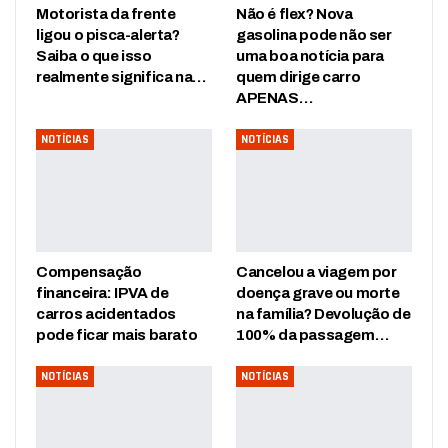
Motorista da frente
Não é flex? Nova
ligou o pisca-alerta?
gasolina pode não ser
Saiba o que isso
uma boa notícia para
realmente significa na…
quem dirige carro
APENAS…
NOTÍCIAS
NOTÍCIAS
Compensação
Cancelou a viagem por
financeira: IPVA de
doença grave ou morte
carros acidentados
na família? Devolução de
pode ficar mais barato
100% da passagem…
NOTÍCIAS
NOTÍCIAS