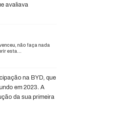
e avaliava
venceu, não faça nada
erir esta…
ticipação na BYD, que
undo em 2023. A
ução da sua primeira