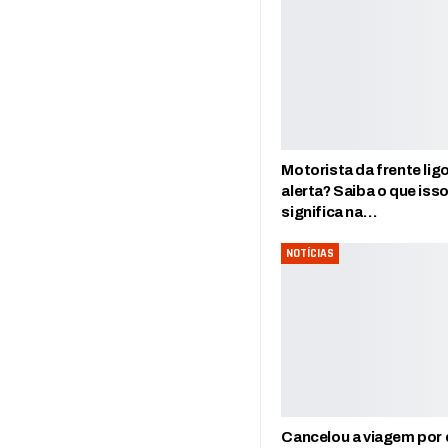
Motorista da frente lig
alerta? Saiba o que iss
significa na…
NOTÍCIAS
Cancelou a viagem por