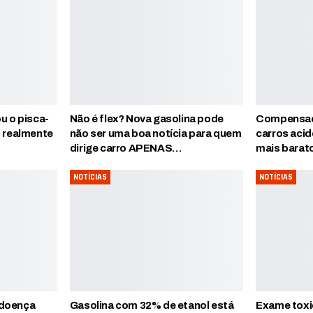
ou o pisca-
Não é flex? Nova gasolina pode
Compensaçã
o realmente
não ser uma boa notícia para quem
carros acid
dirige carro APENAS…
mais barat
NOTÍCIAS
NOTÍCIAS
 doença
Gasolina com 32% de etanol está
Exame toxi