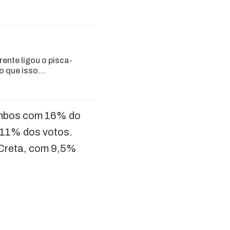
rente ligou o pisca-
 o que isso…
 ambos com 16% do
m 11% dos votos.
Creta, com 9,5%