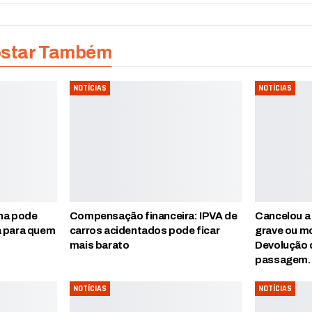
ostar Também
NOTÍCIAS
NOTÍCIAS
ina pode
Compensação financeira: IPVA de
Cancelou a
a para quem
carros acidentados pode ficar
grave ou mo
mais barato
Devolução 
passagem
NOTÍCIAS
NOTÍCIAS