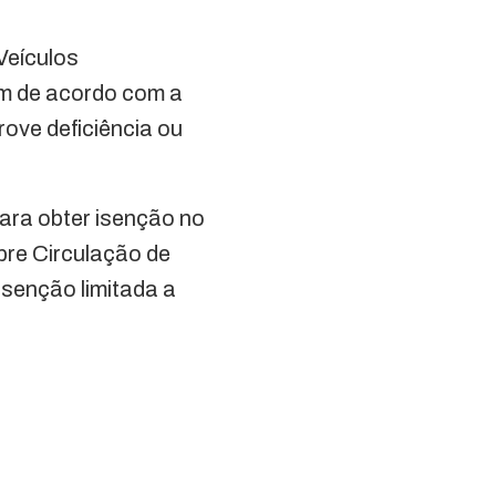
Veículos
iam de acordo com a
ove deficiência ou
para obter isenção no
bre Circulação de
isenção limitada a