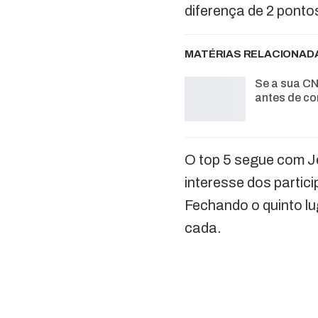
diferença de 2 pont
MATÉRIAS RELACIONAD
Se a sua CN
antes de co
O top 5 segue com J
interesse dos partic
Fechando o quinto l
cada.