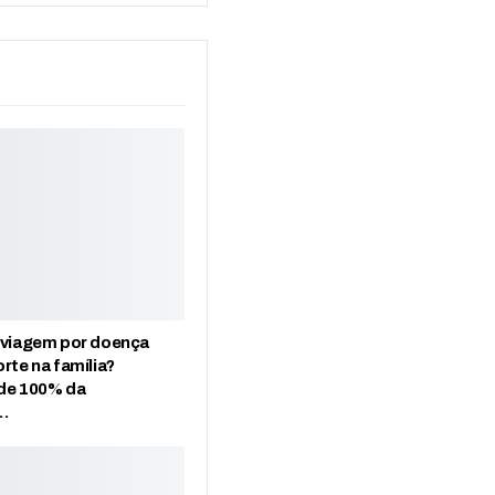
 viagem por doença
rte na família?
de 100% da
…