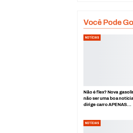
Você Pode G
NOTÍCIAS
Não é flex? Nova gasol
não ser uma boa notíci
dirige carro APENAS…
NOTÍCIAS