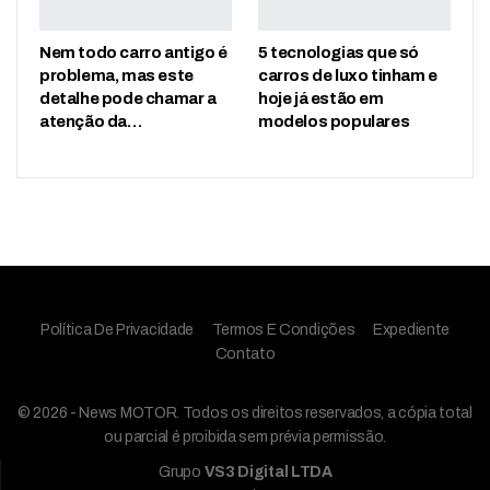
Nem todo carro antigo é
5 tecnologias que só
problema, mas este
carros de luxo tinham e
detalhe pode chamar a
hoje já estão em
atenção da…
modelos populares
Política De Privacidade
Termos E Condições
Expediente
Contato
© 2026 - News MOTOR. Todos os direitos reservados, a cópia total
ou parcial é proibida sem prévia permissão.
Grupo
VS3 Digital LTDA