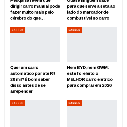
Pesquisa revela que
Quase ninguém sabe
dirigir carro manual pode
para que serve a seta ao
fazer muito mais pelo
lado do marcador de
cérebro do que…
combustível no carro
CARROS
CARROS
Quer um carro
Nem BYD, nem GWM:
automático por até R$
este foi eleito o
20 mil? É bom saber
MELHOR carro elétrico
disso antes de se
para comprar em 2026
arrepender
CARROS
CARROS