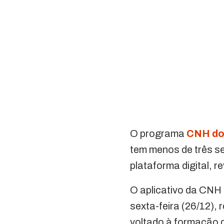
O programa
CNH do 
tem menos de três se
plataforma digital, r
O aplicativo da CNH 
sexta-feira (26/12),
voltado à formação d