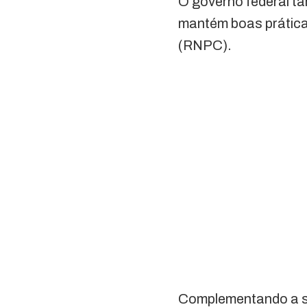
O governo federal ta
mantém boas práticas
(RNPC).
Complementando a si