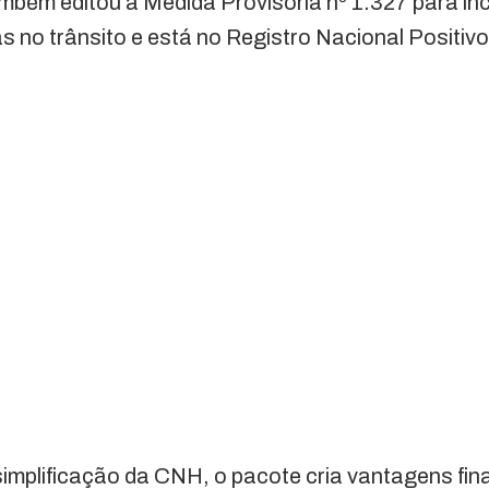
mbém editou a Medida Provisória nº 1.327 para in
 no trânsito e está no Registro Nacional Positiv
mplificação da CNH, o pacote cria vantagens fin