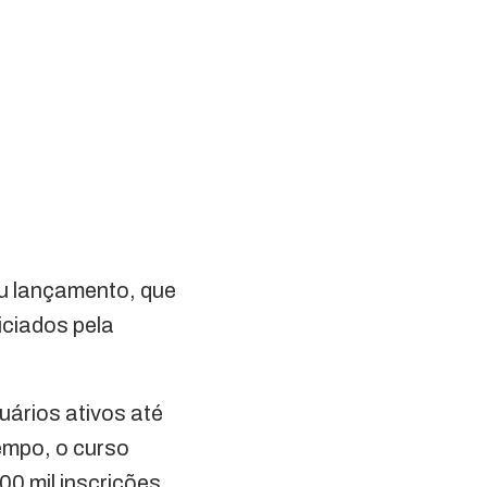
u lançamento, que
iciados pela
uários ativos até
empo, o curso
0 mil inscrições.