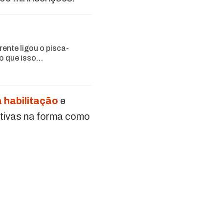
rente ligou o pisca-
 o que isso…
 habilitação
e
ativas na forma como