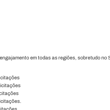
 engajamento em todas as regiões, sobretudo no S
icitações
icitações
icitações
icitações.
citações.