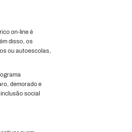
ico on-line é
lém disso, os
os ou autoescolas,
programa
aro, demorado e
 inclusão social