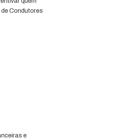
centivar quem
o de Condutores
anceiras e