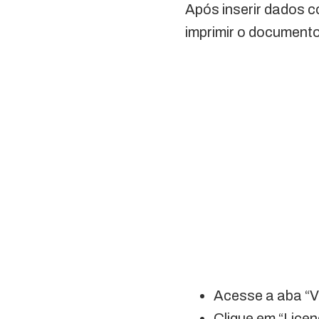
Após inserir dados 
imprimir o documento
Acesse a aba “V
Clique em “Lice