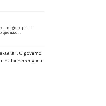
rente ligou o pisca-
 o que isso…
a-se útil. O governo
a evitar perrengues