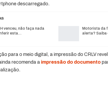
rtphone descarregado.
AS
H venceu, não faça nada
Motorista da f
nferir esta…
alerta? Saiba
o para o meio digital, a impressão do CRLV revel
, ainda recomenda a
impressão do documento
par
alização.