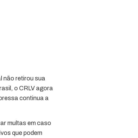
al não retirou sua
rasil, o CRLV agora
mpressa continua a
itar multas em caso
itivos que podem