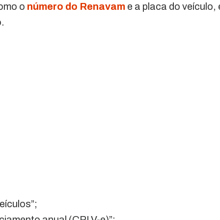
como o
número do Renavam
e a placa do veículo, 
.
eículos”;
nciamento anual (CRLV-e)”;