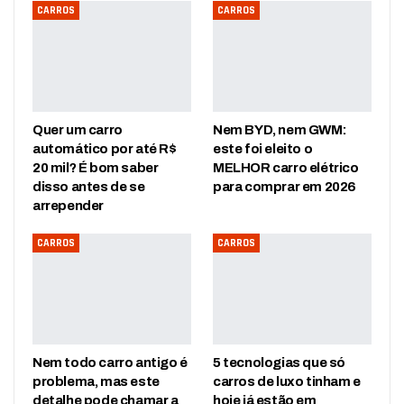
CARROS
CARROS
Quer um carro
Nem BYD, nem GWM:
automático por até R$
este foi eleito o
20 mil? É bom saber
MELHOR carro elétrico
disso antes de se
para comprar em 2026
arrepender
CARROS
CARROS
Nem todo carro antigo é
5 tecnologias que só
problema, mas este
carros de luxo tinham e
detalhe pode chamar a
hoje já estão em