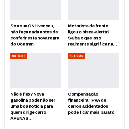
Se a sua CNH venceu,
Motorista da frente
não faça nada antes de
ligou o pisca-alerta?
conferir esta nova regra
Saiba o que isso
do Contran
realmente significa na…
NOTÍCIAS
NOTÍCIAS
Não é flex? Nova
Compensação
gasolina pode não ser
financeira: IPVA de
uma boa notícia para
carros acidentados
quem dirige carro
pode ficar mais barato
APENAS…