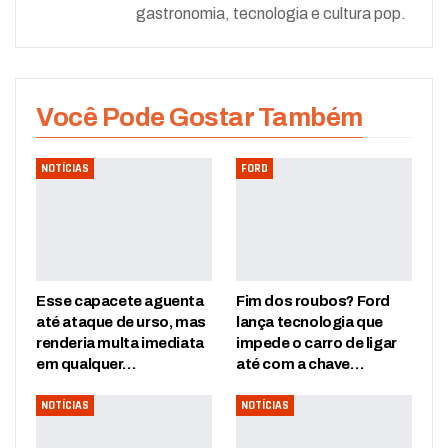
gastronomia, tecnologia e cultura pop.
Você Pode Gostar Também
NOTÍCIAS
FORD
Esse capacete aguenta
Fim dos roubos? Ford
até ataque de urso, mas
lança tecnologia que
renderia multa imediata
impede o carro de ligar
em qualquer…
até com a chave…
NOTÍCIAS
NOTÍCIAS