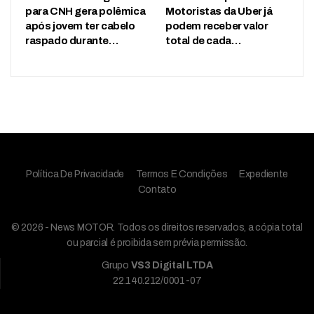
para CNH gera polêmica
Motoristas da Uber já
após jovem ter cabelo
podem receber valor
raspado durante…
total de cada…
Política De Privacidade
Termos E Condições
Expediente
Contato
© 2026 - News MOTOR. Todos os direitos reservados, a cópia total
ou parcial é proibida sem prévia permissão.
Grupo
VS3 Digital LTDA
22.140.212/0001-07