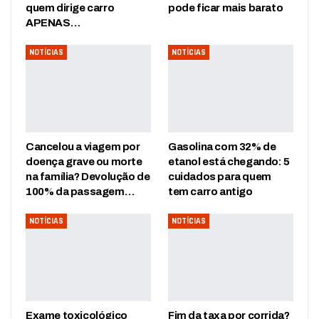
quem dirige carro
pode ficar mais barato
APENAS…
NOTÍCIAS
NOTÍCIAS
Cancelou a viagem por
Gasolina com 32% de
doença grave ou morte
etanol está chegando: 5
na família? Devolução de
cuidados para quem
100% da passagem…
tem carro antigo
NOTÍCIAS
NOTÍCIAS
Exame toxicológico
Fim da taxa por corrida?