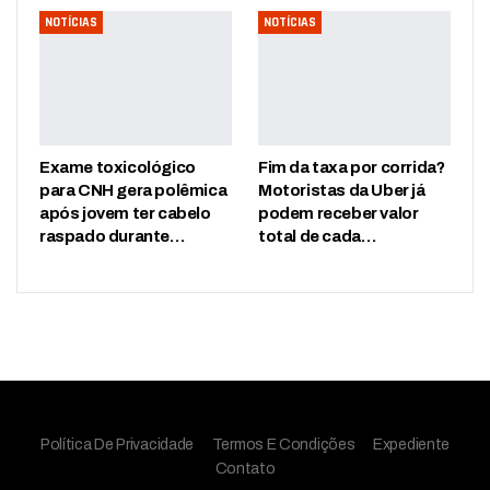
NOTÍCIAS
NOTÍCIAS
Exame toxicológico
Fim da taxa por corrida?
para CNH gera polêmica
Motoristas da Uber já
após jovem ter cabelo
podem receber valor
raspado durante…
total de cada…
Política De Privacidade
Termos E Condições
Expediente
Contato