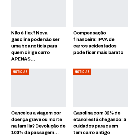
Não é flex? Nova
Compensação
gasolina pode não ser
financeira: IPVA de
uma boa notícia para
carros acidentados
quem dirige carro
pode ficar mais barato
APENAS…
NOTÍCIAS
NOTÍCIAS
Cancelou a viagem por
Gasolina com 32% de
doença grave ou morte
etanol está chegando: 5
na família? Devolução de
cuidados para quem
100% da passagem…
tem carro antigo