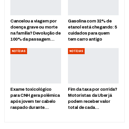
Cancelou a viagem por
Gasolina com 32% de
doença grave ou morte
etanol está chegando: 5
na família? Devolução de
cuidados para quem
100% da passagem…
tem carro antigo
NOTÍCIAS
NOTÍCIAS
Exame toxicológico
Fim da taxa por corrida?
para CNH gera polêmica
Motoristas da Uber já
após jovem ter cabelo
podem receber valor
raspado durante…
total de cada…