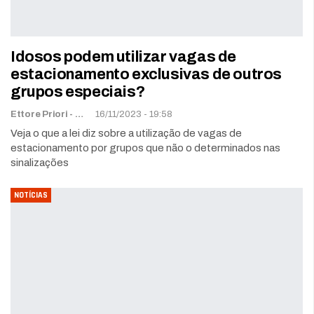
Idosos podem utilizar vagas de
estacionamento exclusivas de outros
grupos especiais?
Ettore Priori -
Ettorewriter@gmail.com
16/11/2023 - 19:58
Veja o que a lei diz sobre a utilização de vagas de
estacionamento por grupos que não o determinados nas
sinalizações
NOTÍCIAS