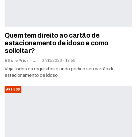
Quem tem direito ao cartão de
estacionamento de idoso e como
solicitar?
Ettore Priori -
Ettorewriter@gmail.com
07/11/2023 - 13:59
Veja todos os requisitos e onde pedir o seu cartão de
estacionamento de idoso
ARTIGOS