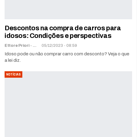
Descontos na compra de carros para
idosos: Condições e perspectivas
Ettore Priori -
Ettorewriter@gmail.com
05/12/2023 - 08:59
Idoso pode ou não comprar carro com desconto? Veja o que
a lei diz.
NOTÍCIAS