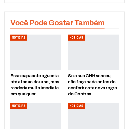
Você Pode Gostar Também
NOTÍCIAS
NOTÍCIAS
Esse capacete aguenta
Se a sua CNH venceu,
até ataque de urso, mas
não faça nada antes de
renderia multa imediata
conferir esta nova regra
em qualquer…
do Contran
NOTÍCIAS
NOTÍCIAS