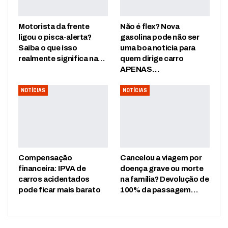
Motorista da frente
Não é flex? Nova
ligou o pisca-alerta?
gasolina pode não ser
Saiba o que isso
uma boa notícia para
realmente significa na…
quem dirige carro
APENAS…
NOTÍCIAS
NOTÍCIAS
Compensação
Cancelou a viagem por
financeira: IPVA de
doença grave ou morte
carros acidentados
na família? Devolução de
pode ficar mais barato
100% da passagem…