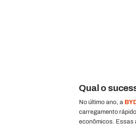
Qual o suces
No último ano, a
BY
carregamento rápido
econômicos. Essas a