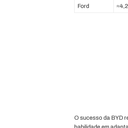
Ford
≈4,
O sucesso da BYD re
habilidade em adapta