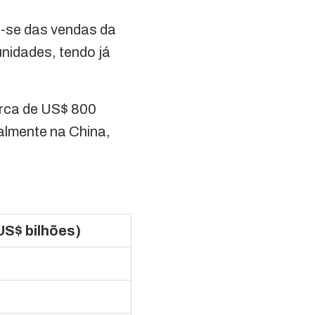
o-se das vendas da
nidades, tendo já
erca de US$ 800
almente na China,
US$ bilhões)