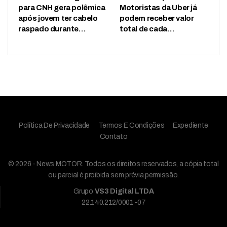
para CNH gera polêmica
Motoristas da Uber já
após jovem ter cabelo
podem receber valor
raspado durante…
total de cada…
Política De Privacidade
Termos E Condições
Expediente
Contato
© 2026 - News MOTOR. Todos os direitos reservados, a cópia total
ou parcial é proibida sem prévia permissão.
Grupo
VS3 Digital LTDA
22.140.212/0001-07