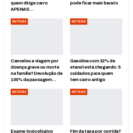
quem dirige carro
pode ficar mais barato
APENAS…
NOTÍCIAS
NOTÍCIAS
Cancelou a viagem por
Gasolina com 32% de
doença grave ou morte
etanol está chegando: 5
na família? Devolução de
cuidados para quem
100% da passagem…
tem carro antigo
NOTÍCIAS
NOTÍCIAS
Exame toxicológico
Fim da taxa por corrida?