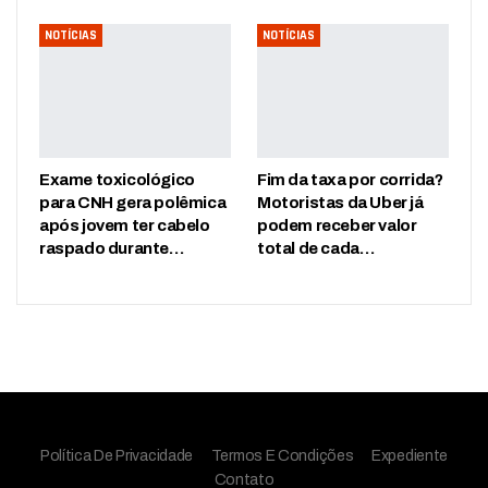
NOTÍCIAS
NOTÍCIAS
Exame toxicológico
Fim da taxa por corrida?
para CNH gera polêmica
Motoristas da Uber já
após jovem ter cabelo
podem receber valor
raspado durante…
total de cada…
Política De Privacidade
Termos E Condições
Expediente
Contato