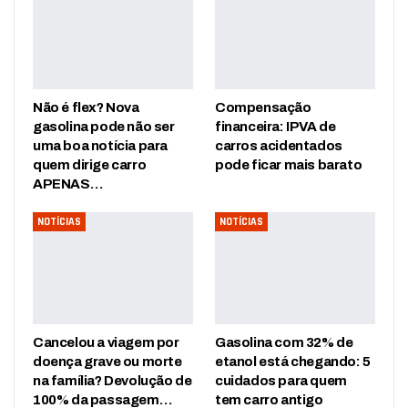
Não é flex? Nova
Compensação
gasolina pode não ser
financeira: IPVA de
uma boa notícia para
carros acidentados
quem dirige carro
pode ficar mais barato
APENAS…
NOTÍCIAS
NOTÍCIAS
Cancelou a viagem por
Gasolina com 32% de
doença grave ou morte
etanol está chegando: 5
na família? Devolução de
cuidados para quem
100% da passagem…
tem carro antigo