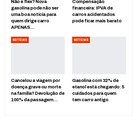
Não é flex? Nova
Compensação
gasolina pode não ser
financeira: IPVA de
uma boa notícia para
carros acidentados
quem dirige carro
pode ficar mais barato
APENAS…
NOTÍCIAS
NOTÍCIAS
Cancelou a viagem por
Gasolina com 32% de
doença grave ou morte
etanol está chegando: 5
na família? Devolução de
cuidados para quem
100% da passagem…
tem carro antigo