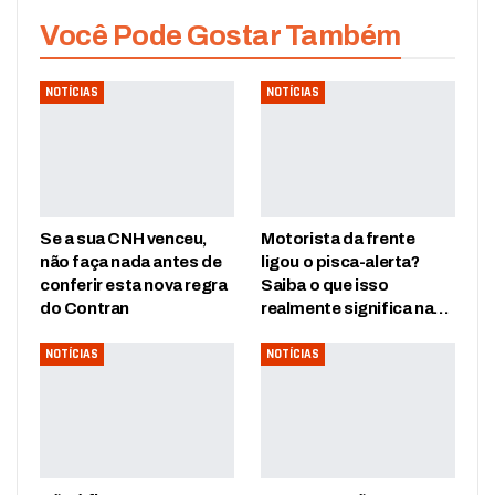
Você Pode Gostar Também
NOTÍCIAS
NOTÍCIAS
Se a sua CNH venceu,
Motorista da frente
não faça nada antes de
ligou o pisca-alerta?
conferir esta nova regra
Saiba o que isso
do Contran
realmente significa na…
NOTÍCIAS
NOTÍCIAS